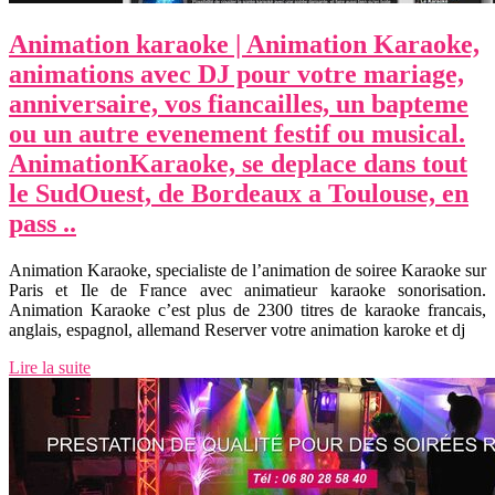
Animation karaoke | Animation Karaoke,
animations avec DJ pour votre mariage,
an­niver­sai­re, vos fiancailles, un bapteme
ou un autre evenement festif ou musical.
AnimationKaraoke, se deplace dans tout
le SudOuest, de Bordeaux a Toulouse, en
pass ..
Animation Karaoke, specialiste de l’animation de soiree Karaoke sur
Paris et Ile de France avec animatieur karaoke sonorisation.
Animation Karaoke c’est plus de 2300 titres de karaoke francais,
anglais, espagnol, allemand Reserver votre animation karoke et dj
Lire la suite